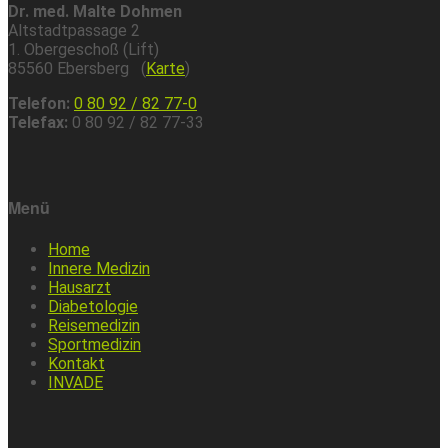
Dr. med. Malte Dohmen
Altstadtpassage 2
1. Obergeschoß (Lift)
85560 Ebersberg (
Karte
)
Telefon:
0 80 92 / 82 77-0
Telefax:
0 80 92 / 82 77-33
Menü
Home
Innere Medizin
Hausarzt
Diabetologie
Reisemedizin
Sportmedizin
Kontakt
INVADE