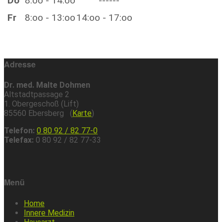
Do
8:oo - 14:oo
------
Fr
8:oo - 13:oo
14:oo - 17:oo
Adresse
Dr. med. Malte Dohmen
Altstadtpassage 2
1. Obergeschoß (Lift)
85560 Ebersberg (
Karte
)
Telefon:
0 80 92 / 82 77-0
Telefax:
0 80 92 / 82 77-33
Menü
Home
Innere Medizin