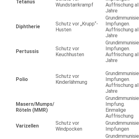
Tetanus
Wundstarrkrampf
Auffrischung al
Jahre
Grundimmunisie
Schutz vor „Krupp“-
Impfungen.
Diphtherie
Husten
Auffrischung al
Jahre
Grundimmunisie
Schutz vor
Impfungen.
Pertussis
Keuchhusten
Auffrischung al
Jahre
Grundimmunisie
Schutz vor
Polio
Impfungen.
Kinderlähmung
Auffrischung al
Jahre
Grundimmunisie
Masern/Mumps/
Impfung.
Röteln (MMR)
Einmalige
Auffrischung
Schutz vor
Grundimmunisie
Varizellen
Windpocken
Impfungen
Grundimmunisie