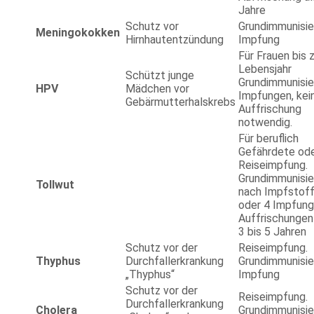
Jahre
Schutz vor
Grundimmunisie
Meningokokken
Hirnhautentzündung
Impfung
Für Frauen bis 
Lebensjahr
Schützt junge
Grundimmunisie
HPV
Mädchen vor
Impfungen, kei
Gebärmutterhalskrebs
Auffrischung
notwendig.
Für beruflich
Gefährdete ode
Reiseimpfung.
Grundimmunisie
Tollwut
nach Impfstoff
oder 4 Impfung
Auffrischungen
3 bis 5 Jahren
Schutz vor der
Reiseimpfung.
Thyphus
Durchfallerkrankung
Grundimmunisie
„Thyphus“
Impfung
Schutz vor der
Reiseimpfung.
Durchfallerkrankung
Cholera
Grundimmunisie