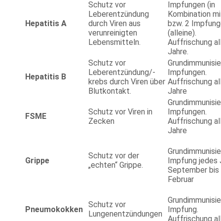
Schutz vor
Impfungen (in
Leberentzündung
Kombination mi
Hepatitis A
durch Viren aus
bzw. 2 Impfun
verunreinigten
(alleine).
Lebensmitteln.
Auffrischung al
Jahre.
Schutz vor
Grundimmunisie
Leberentzündung/-
Impfungen.
Hepatitis B
krebs durch Viren über
Auffrischung al
Blutkontakt.
Jahre
Grundimmunisie
Schutz vor Viren in
Impfungen.
FSME
Zecken
Auffrischung al
Jahre
Grundimmunisie
Schutz vor der
Grippe
Impfung jedes 
„echten“ Grippe.
September bis
Februar
Grundimmunisie
Schutz vor
Pneumokokken
Impfung.
Lungenentzündungen
Auffrischung al