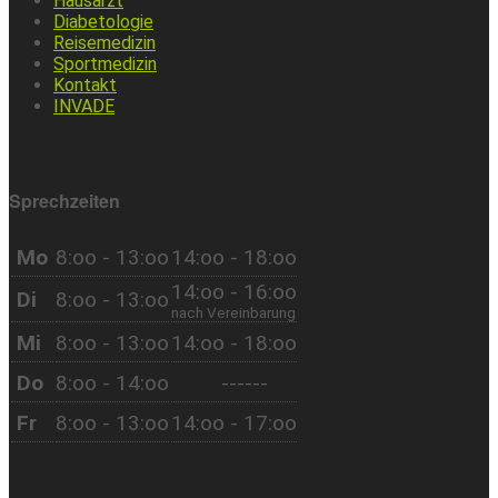
Hausarzt
Diabetologie
Reisemedizin
Sportmedizin
Kontakt
INVADE
Sprechzeiten
Mo
8:oo - 13:oo
14:oo - 18:oo
14:oo - 16:oo
Di
8:oo - 13:oo
nach Vereinbarung
Mi
8:oo - 13:oo
14:oo - 18:oo
Do
8:oo - 14:oo
------
Fr
8:oo - 13:oo
14:oo - 17:oo