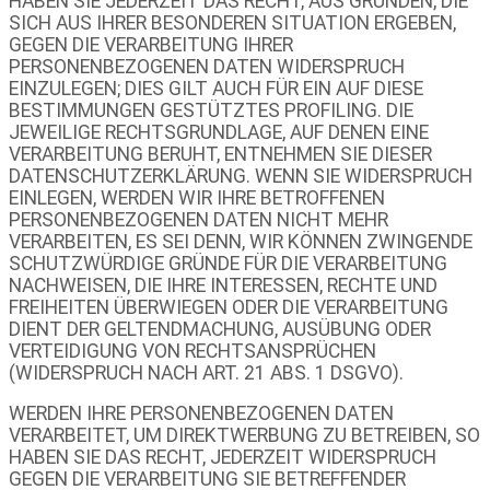
HABEN SIE JEDERZEIT DAS RECHT, AUS GRÜNDEN, DIE
SICH AUS IHRER BESONDEREN SITUATION ERGEBEN,
GEGEN DIE VERARBEITUNG IHRER
PERSONENBEZOGENEN DATEN WIDERSPRUCH
EINZULEGEN; DIES GILT AUCH FÜR EIN AUF DIESE
BESTIMMUNGEN GESTÜTZTES PROFILING. DIE
JEWEILIGE RECHTSGRUNDLAGE, AUF DENEN EINE
VERARBEITUNG BERUHT, ENTNEHMEN SIE DIESER
DATENSCHUTZERKLÄRUNG. WENN SIE WIDERSPRUCH
EINLEGEN, WERDEN WIR IHRE BETROFFENEN
PERSONENBEZOGENEN DATEN NICHT MEHR
VERARBEITEN, ES SEI DENN, WIR KÖNNEN ZWINGENDE
SCHUTZWÜRDIGE GRÜNDE FÜR DIE VERARBEITUNG
NACHWEISEN, DIE IHRE INTERESSEN, RECHTE UND
FREIHEITEN ÜBERWIEGEN ODER DIE VERARBEITUNG
DIENT DER GELTENDMACHUNG, AUSÜBUNG ODER
VERTEIDIGUNG VON RECHTSANSPRÜCHEN
(WIDERSPRUCH NACH ART. 21 ABS. 1 DSGVO).
WERDEN IHRE PERSONENBEZOGENEN DATEN
VERARBEITET, UM DIREKTWERBUNG ZU BETREIBEN, SO
HABEN SIE DAS RECHT, JEDERZEIT WIDERSPRUCH
GEGEN DIE VERARBEITUNG SIE BETREFFENDER