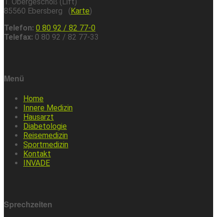
1. Obergeschoß (Lift)
85560 Ebersberg (
Karte
)
Telefon:
0 80 92 / 82 77-0
Telefax:
0 80 92 / 82 77-33
Menü
Home
Innere Medizin
Hausarzt
Diabetologie
Reisemedizin
Sportmedizin
Kontakt
INVADE
Sprechzeiten