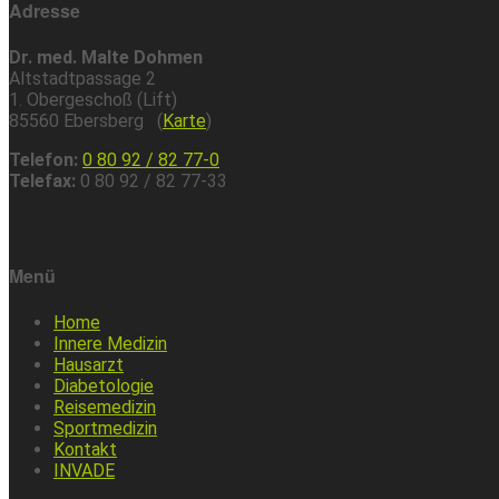
Adresse
Dr. med. Malte Dohmen
Altstadtpassage 2
1. Obergeschoß (Lift)
85560 Ebersberg (
Karte
)
Telefon:
0 80 92 / 82 77-0
Telefax:
0 80 92 / 82 77-33
Menü
Home
Innere Medizin
Hausarzt
Diabetologie
Reisemedizin
Sportmedizin
Kontakt
INVADE