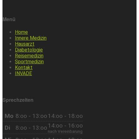
Menü
Home
Innere Medizin
Hausarzt
Diabetologie
Reisemedizin
Sportmedizin
Kontakt
INVADE
Sprechzeiten
Mo
8:oo - 13:oo
14:oo - 18:oo
14:oo - 16:oo
Di
8:oo - 13:oo
nach Vereinbarung