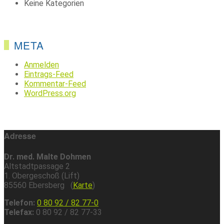
Keine Kategorien
META
Anmelden
Eintrags-Feed
Kommentar-Feed
WordPress.org
Adresse
Dr. med. Malte Dohmen
Altstadtpassage 2
1. Obergeschoß (Lift)
85560 Ebersberg (
Karte
)
Telefon:
0 80 92 / 82 77-0
Telefax:
0 80 92 / 82 77-33