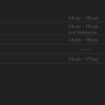
14:oo - 18:oo
14:oo - 16:oo
nach Vereinbarung
14:oo - 18:oo
------
14:oo - 17:oo