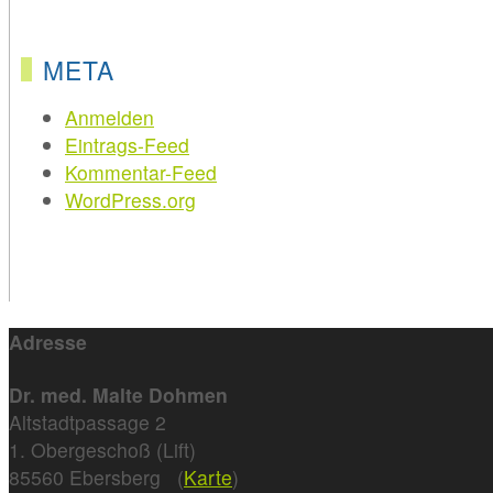
META
Anmelden
Eintrags-Feed
Kommentar-Feed
WordPress.org
Adresse
Dr. med. Malte Dohmen
Altstadtpassage 2
1. Obergeschoß (Lift)
85560 Ebersberg (
Karte
)